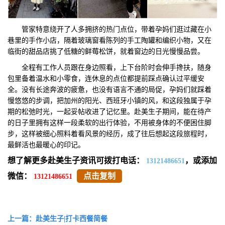
管家特意绕开了人多拥挤的热门点位，带着孕妈们逛过藏在小
巷里的手作小店，隔着玻璃窗看陈列的手工陶罐和编织小物，又在
临街的甜品店挑了低糖的鲜莓松饼，就着窗边的日光慢慢品尝。
全程有工作人员跟在身边照看，上下台阶时会伸手搀扶，随身
包里备着温水和小零食，连休息的点位都提前踩点确认过平缓安
全。没有长途奔波的疲惫，也没有语言不通的局促，孕妈们就踩着
慢悠悠的步调，把加州的阳光、西班牙小镇的风，和这段独属于孕
期的松弛时光，一起妥帖收进了记忆里。赴美生子期间，能在待产
的日子里拥有这样一段柔软的出行体验，不用被身体的不便困住脚
步，这样被细心照料着看风景的经历，成了往后想起这段旅程时，
最鲜活也最暖心的印记。
想了解更多赴美生子资讯可拨打电话：
，或添加
13121486651
微信：
点击复制
13121486651
上一篇：赴美生子|打卡西餐简餐