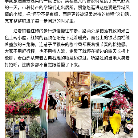
孕期旅途里最温柔的一段记忆。美福嘉儿的管家特意挑了天气舒爽
的一天，带着待产的孕妈们走出居所，慢悠悠逛进这座满是异域风
们
评
城
情的小城，把“怀孕不是束缚，而是更该被温柔对待的旅程”这句话，
完完整整铺进了每一步闲逛的时光里。
估
市
沿着铺着红砖的步行道慢慢往前走，路两旁是错落有致的米白
聚
色土砖小屋，红褐的瓦顶在阳光下泛着暖光，窗台上的铁艺围栏缠
着盛放的三角梅，连巷子里飘来的咖啡香都裹着慢节奏的松弛感。
大家不用赶行程，也不用挤人流，走累了就停在街边的露天长椅上
合
歇脚，看白鸽从带着古典石雕的喷泉边掠过，听路过的当地人笑着
打招呼，连脚步都不自觉跟着慢了下来。