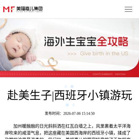
首
页
生
子
服
优
务
月
势
流
子
成
程
套
赴美生子|西班牙小镇游玩
功
资
餐
案
讯
联
发布时间：2026-07-06 15:14:50
例
动
系
免
加州暖融融的日光斜斜洒在红瓦白墙之上，风里裹着太平洋海
岸吹来的咸湿气息，把这座藏在美国西海岸的西班牙小镇，揉成了
态
我
费
多