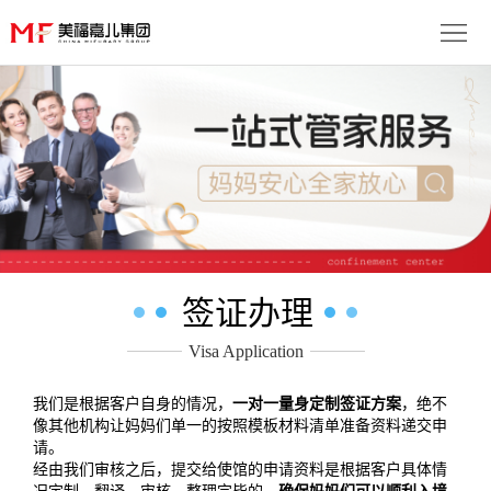
首
页
生
子
服
优
务
月
势
流
子
成
签证办理
程
套
功
资
Visa Application
餐
案
讯
联
我们是根据客户自身的情况，
一对一量身定制签证方案
，绝不
例
动
系
像其他机构让妈妈们单一的按照模板材料清单准备资料递交申
免
请。
经由我们审核之后，提交给使馆的申请资料是根据客户具体情
态
我
费
多