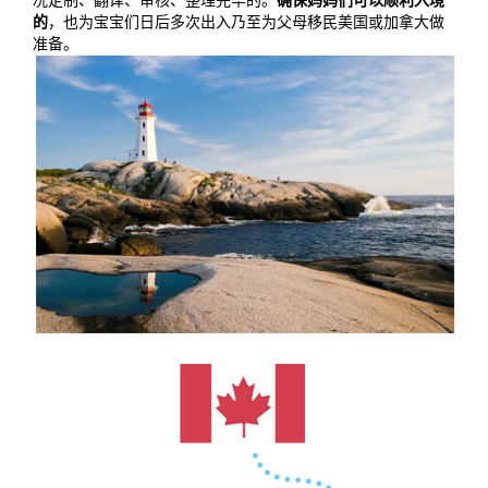
况定制、翻译、审核、整理完毕的。
确保妈妈们可以顺利入境
的
，也为宝宝们日后多次出入乃至为父母移民美国或加拿大做
们
评
城
准备。
估
市
聚
合