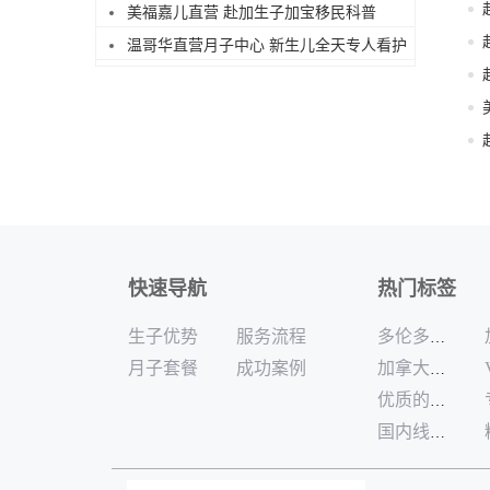
美福嘉儿直营 赴加生子加宝移民科普
温哥华直营月子中心 新生儿全天专人看护
快速导航
热门标签
生子优势
服务流程
多伦多高端加拿大月子中心
月子套餐
成功案例
加拿大月子中心独栋公寓哪家好
优质的加拿大月子中心哪家好
国内线下可咨询加拿大生孩子服务商