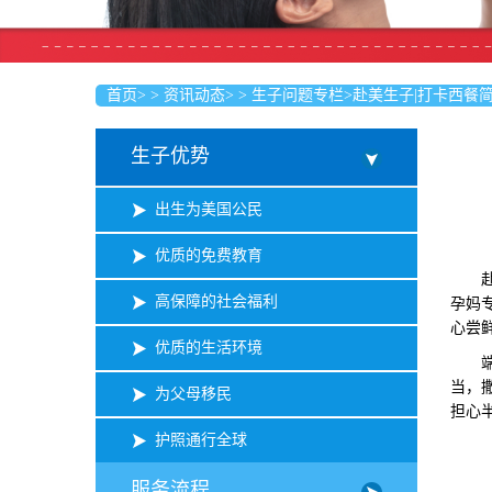
首页
>
>
资讯动态
>
>
生子问题专栏
>
赴美生子|打卡西餐
生子优势
出生为美国公民
优质的免费教育
赴美
高保障的社会福利
孕妈
心尝
优质的生活环境
端上
当，
为父母移民
担心
护照通行全球
服务流程