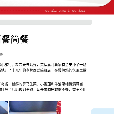
西餐简餐
16
小旅行。趁着天气晴好，美福嘉儿管家特意安排了一场
当地开了十几年的老牌西式简餐店，在慢悠悠的氛围里散
岛酱，新鲜的罗马生菜、小番茄和牛油果铺得满满当
前叮嘱了后厨做到全熟，切开来肉质软嫩不柴，完全不用