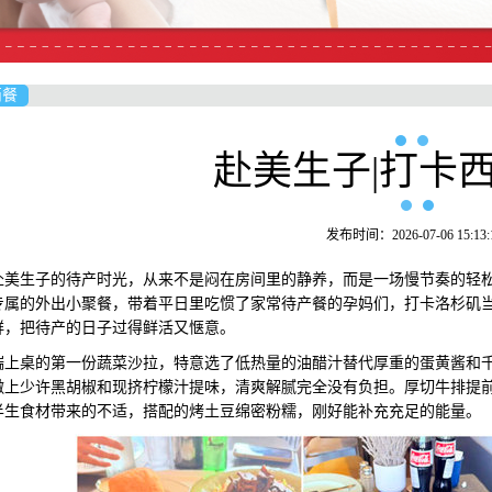
简餐
赴美生子|打卡
发布时间：2026-07-06 15:13:
生子的待产时光，从来不是闷在房间里的静养，而是一场慢节奏的轻松
专属的外出小聚餐，带着平日里吃惯了家常待产餐的孕妈们，打卡洛杉矶
鲜，把待产的日子过得鲜活又惬意。
桌的第一份蔬菜沙拉，特意选了低热量的油醋汁替代厚重的蛋黄酱和千
撒上少许黑胡椒和现挤柠檬汁提味，清爽解腻完全没有负担。厚切牛排提
半生食材带来的不适，搭配的烤土豆绵密粉糯，刚好能补充充足的能量。