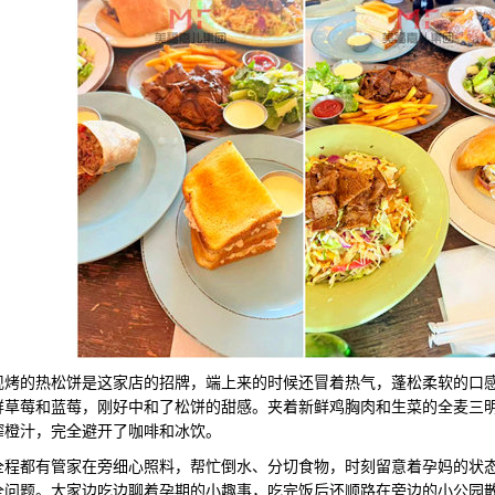
的热松饼是这家店的招牌，端上来的时候还冒着热气，蓬松柔软的口感
鲜草莓和蓝莓，刚好中和了松饼的甜感。夹着新鲜鸡胸肉和生菜的全麦三
榨橙汁，完全避开了咖啡和冰饮。
都有管家在旁细心照料，帮忙倒水、分切食物，时刻留意着孕妈的状态
全问题。大家边吃边聊着孕期的小趣事，吃完饭后还顺路在旁边的小公园