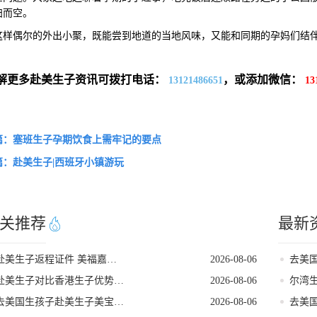
扫而空。
偶尔的外出小聚，既能尝到地道的当地风味，又能和同期的孕妈们结伴
解更多赴美生子资讯可拨打电话：
，或添加微信：
13121486651
13
篇：塞班生子孕期饮食上需牢记的要点
篇：赴美生子|西班牙小镇游玩
关推荐
最新
赴美生子返程证件 美福嘉儿直营核对清单
2026-08-06
赴美生子对比香港生子优势差距全面分析
2026-08-06
去美国生孩子赴美生子美宝回国落户流程
2026-08-06