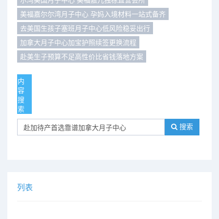
美福嘉尔尔湾月子中心 孕妈入境材料一站式备齐
们
评
城
去美国生孩子塞班月子中心低风险稳妥出行
估
市
加拿大月子中心加宝护照续签更换流程
赴美生子预算不足高性价比省钱落地方案
聚
合
内
容
搜
索
搜索
列表