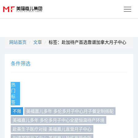
首
页
生
网站首页
文章
标签：赴加待产首选靠谱加拿大月子中心
子
服
优
务
月
条件筛选
势
流
子
成
热
程
套
门
功
资
标
签
餐
案
讯
联
不限
美福嘉儿多年 多伦多月子中心月子餐定制搭配
例
动
系
美福嘉儿多年 多伦多月子中心全屋恒温待产环境
免
赴美生子医疗对接 美福嘉儿直营月子中心
态
我
费
多
尔湾美国月子中心 美福嘉儿独栋直营会所