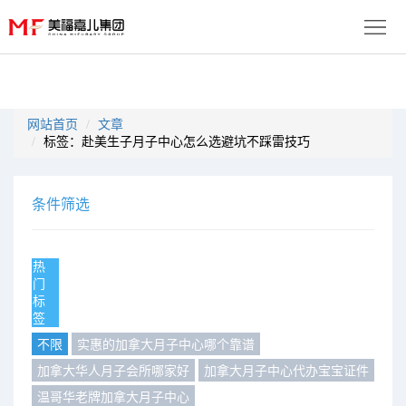
首
页
生
网站首页
文章
标签：赴美生子月子中心怎么选避坑不踩雷技巧
子
服
优
务
月
条件筛选
势
流
子
成
程
套
热
功
资
门
标
餐
案
讯
联
签
不限
实惠的加拿大月子中心哪个靠谱
例
动
系
免
加拿大华人月子会所哪家好
加拿大月子中心代办宝宝证件
态
我
费
多
温哥华老牌加拿大月子中心