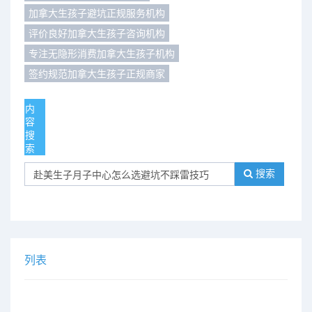
加拿大生孩子避坑正规服务机构
们
评
城
评价良好加拿大生孩子咨询机构
专注无隐形消费加拿大生孩子机构
估
市
签约规范加拿大生孩子正规商家
聚
内
合
容
搜
索
搜索
列表