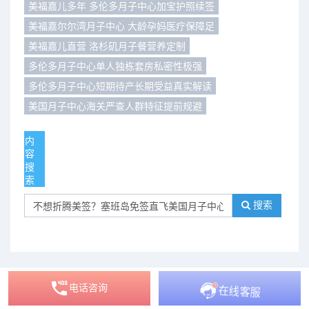
美福嘉儿多年 多伦多月子中心加宝护照续签
们
评
城
美福嘉尔尔湾月子中心 大龄孕妈医疗保障足
美福嘉儿直营 洛杉矶月子餐营养定制
估
市
多伦多月子中心单人独栋套房私密性极强
聚
多伦多月子中心短期待产长期受益真实解读
美国月子中心海关严查人群特征提前规避
合
内
容
搜
索
搜索
电话咨询
列表
在线客服