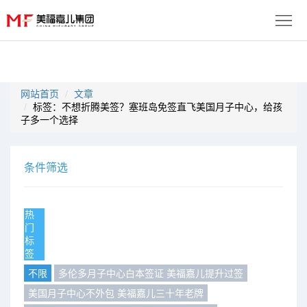
首
页
生
网站首页
文章
标签：不想折腾美签？塞班岛免签直飞美国月子中心，给孩
子
服
子多一个选择
优
务
月
条件筛选
势
流
子
成
程
套
功
资
热
门
餐
案
讯
联
标
签
例
动
系
免
不限
多伦多月子中心白本签证 美福嘉儿提升过签
美国月子中心不外包 美福嘉儿三十年老牌
态
我
费
多