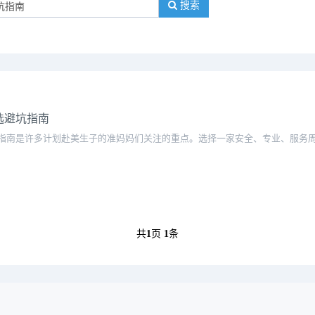
搜索
选避坑指南
指南是许多计划赴美生子的准妈妈们关注的重点。选择一家安全、专业、服务
共
1
页
1
条