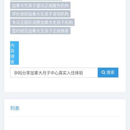
加拿大生孩子避坑正规服务机构
们
评
城
评价良好加拿大生孩子咨询机构
专注无隐形消费加拿大生孩子机构
估
市
签约规范加拿大生孩子正规商家
聚
内
合
容
搜
索
搜索
列表