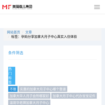
首
页
生
网站首页
文章
标签：孕妈分享加拿大月子中心真实入住体验
子
服
优
务
月
条件筛选
势
流
子
成
程
套
热
功
资
门
标
餐
案
讯
联
签
不限
实惠的加拿大月子中心哪个靠谱
例
动
系
免
加拿大华人月子会所哪家好
加拿大月子中心代办宝宝证件
态
我
费
多
温哥华老牌加拿大月子中心