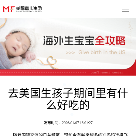
首
页
生
子
服
优
务
月
势
流
子
成
程
套
去美国生孩子期间里有什
功
资
么好吃的
餐
案
讯
联
例
动
系
免
发布时间：2026-01-07 16:01:27
态
我
费
多
随着国际交流的日益频繁，现如今有越来越多的准妈妈选择飞