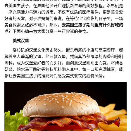
去美国生孩子，在异国他乡开启迎接新生命的美好旅程。洛杉矶是
们
评
城
一座充满活力与魅力的城市，不仅有优质的医疗条件，更是美食爱
好者的天堂，对于准妈妈们来说，在等待宝宝降临的日子里，一场
估
市
美食探索之旅必不可少，那么，
去美国生孩子期间里有什么好吃的
呢？下面小编来为大家分享一些可尝试的美食。
聚
美式汉堡
合
洛杉矶的汉堡文化历史悠久，街头巷尾的小店与高端餐厅，都
藏着令人垂涎的汉堡，经典款汉堡，凭借其浓郁醇厚的肉香和秘制
酱料，成为汉堡爱好者的心头好，而创意汉堡则别出心裁，将烤香
菇酱、帕尔马干酪碎等独特配料融入其中，每一口都充满惊喜，能
够让去美国生孩子的准妈妈们感受美式餐饮的独特风情。