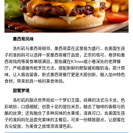
墨西哥风味
洛杉矶与墨西哥相邻，墨西哥菜在这里极为盛行，去美国生孩
子的准妈妈可以选择一家墨西哥餐厅品尝，正宗的塔可、卷饼和墨
西哥炖肉等美食琳琅满目，那些藏在KTown或小巷深处的老牌餐
厅，严格遵循传统烹饪方法，搭配新鲜的鳄梨酱和酸奶油，原汁原
味，让人唇齿留香，新式墨西哥餐厅更是大胆创新，融入加州特色
食材，带来别具一格的美食体验。
甜蜜梦境
洛杉矶的甜点世界宛如一个梦幻王国，经典的法式马卡龙，色
彩缤纷，口感细腻；创意十足的提拉米苏，融合了咖啡的香醇与奶
酪的丝滑；还有融合了多种风味的水果塔，清爽可口，去美国生孩
子的准妈妈在品尝完美味的主餐后，可来一份精致甜点，让甜蜜在
舌尖绽放，为美食之旅增添浪漫色彩。