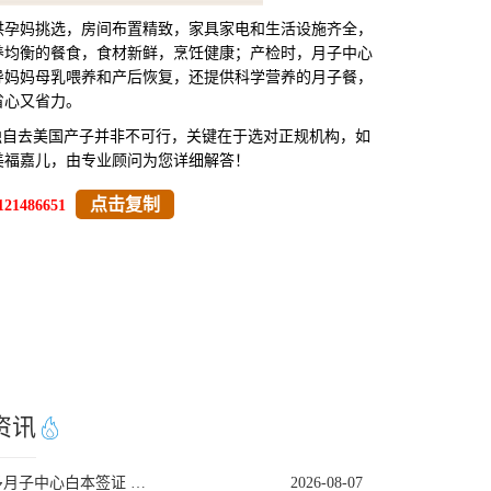
孕妈挑选，房间布置精致，家具家电和生活设施齐全，
养均衡的餐食，食材新鲜，烹饪健康；产检时，月子中心
导妈妈母乳喂养和产后恢复，还提供科学营养的月子餐，
省心又省力。
独自去美国产子并非不可行，关键在于选对正规机构，如
美福嘉儿，由专业顾问为您详细解答！
点击复制
121486651
资讯
多伦多月子中心白本签证 美福嘉儿提升过签
2026-08-07