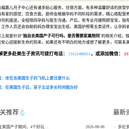
嘉儿月子中心还有诸多贴心服务，住宿方面，有多种温馨舒适的房型供
妈有家的感觉；饮食方面，厨师会根据孕妈不同阶段的需求，精心搭配营
排司机接送，全程陪同孕妈与医生沟通，产后，有专业月嫂照顾宝宝，指
，工作人员还会协助妈妈办理宝宝出生纸、美国护照等五类证件，让孕妈
就是针对“
独自去美国产子可行吗，是否需要家属陪同
”的相关介绍，
能安心迎接新生命的到来，如果还有不明白的地方或想了解更多，可联系
解更多赴美生子资讯可拨打电话：
，或添加微信：
13121486651
13
篇：坐在去美国生子的飞机上要注意什么
篇：在美国生子后，孩子五证多长时间能办好
关推荐
最新
在美国产子期间，4个好玩的低强度打卡地
2026-08-06