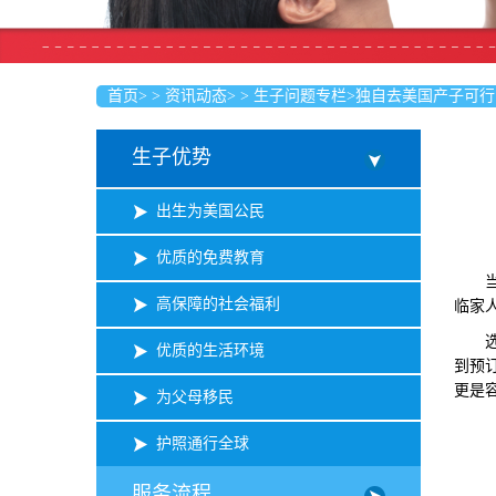
首页
>
>
资讯动态
>
>
生子问题专栏
>
独自去美国产子可行
生子优势
出生为美国公民
优质的免费教育
当下
高保障的社会福利
临家
选择
优质的生活环境
到预
更是
为父母移民
护照通行全球
服务流程