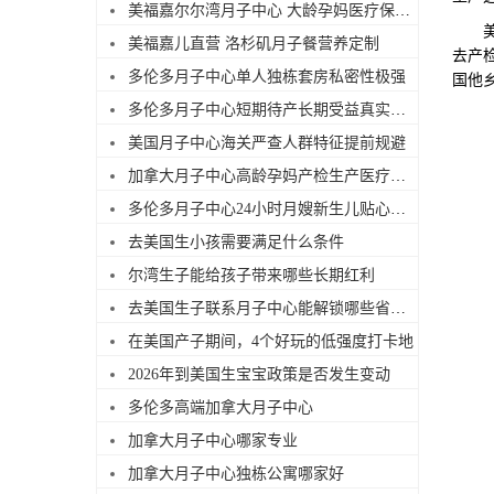
美福嘉尔尔湾月子中心 大龄孕妈医疗保障足
美福
美福嘉儿直营 洛杉矶月子餐营养定制
去产
多伦多月子中心单人独栋套房私密性极强
国他
多伦多月子中心短期待产长期受益真实解读
美国月子中心海关严查人群特征提前规避
加拿大月子中心高龄孕妈产检生产医疗服务优势
多伦多月子中心24小时月嫂新生儿贴心照料
去美国生小孩需要满足什么条件
尔湾生子能给孩子带来哪些长期红利
去美国生子联系月子中心能解锁哪些省心服务
在美国产子期间，4个好玩的低强度打卡地
2026年到美国生宝宝政策是否发生变动
多伦多高端加拿大月子中心
加拿大月子中心哪家专业
加拿大月子中心独栋公寓哪家好