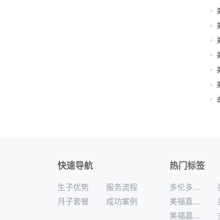
快速导航
热门标签
生子优势
服务流程
多伦多月子中心白本签证 美福嘉儿提升过签
月子套餐
成功案例
美福嘉儿多年 多伦多月子中心加宝护照续签
美福嘉儿直营 洛杉矶月子餐营养定制