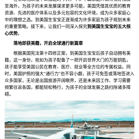
至海外，为孩子的未来发展谋求更多可能，美国凭借其优质的教育
们
评
城
资源、先进的医疗体系以及多元包容的文化环境，成为众多家庭心
中的理想之选。到美国生宝宝正逐渐成为许多家庭为孩子规划未来
估
市
的重要策略。接下来，让我们一同深入探究
到美国生宝宝的五大核
心优势
。
聚
落地即获美籍，开启全球通行新篇章
合
根据美国宪法第十四修正案，到美国生宝宝后孩子自动拥有美
籍，这一身份，宛如为孩子配备了一把开启世界大门的万能钥匙，
孩子能享受美国公民在教育、医疗、就业等全方位的专属权益。同
时，美国护照的强大“通行力”也不容小觑，孩子可免签或落地签进入
众多国家，无论是出国旅游开阔眼界，还是未来因工作、学习需要
频繁往返各国，都能轻松畅行，为孩子的全球发展之路扫除诸多障
碍。