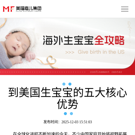
首
页
生
子
服
优
务
月
势
流
子
成
程
套
到美国生宝宝的五大核心
功
资
优势
餐
案
讯
联
例
动
系
免
发布时间：2025-12-03 15:51:03
态
我
费
多
在全球化进程不断加速的今天，不少中国家庭开始将视野拓展