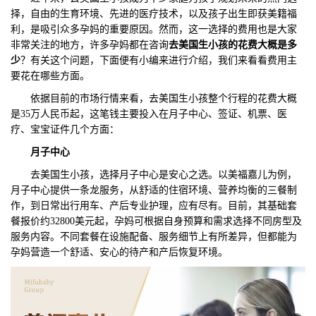
择，自由的生育环境、先进的医疗技术，以及孩子出生即获美籍福
们
评
城
利，是吸引众多孕妈的重要原因。然而，这一选择的费用也是大家
非常关注的地方，许多孕妈都在咨询
去美国生小孩的花费大概是多
估
市
少
？有关这个问题，下面便有小编来进行介绍，我们来看看费用主
要花在哪些方面。
聚
依据目前的市场行情来看，去美国生小孩整个行程的花费大概
是35万人民币起，这笔钱主要投入在月子中心、签证、机票、医
合
疗、宝宝证件几个方面：
月子中心
去美国生小孩，选择月子中心是安心之选。以美福嘉儿为例，
月子中心提供一条龙服务，从舒适的住宿环境、营养均衡的三餐制
作，到日常出行用车、产后专业护理，应有尽有。目前，其基础套
餐报价约32800美元起，孕妈可根据自身预算和需求选择不同房型及
服务内容。不同套餐在设施配备、服务细节上有所差异，但都能为
孕妈营造一个舒适、安心的待产和产后恢复环境。