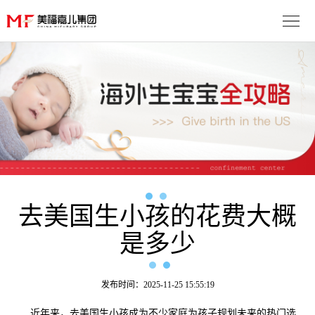
首
页
生
子
服
优
务
月
势
流
子
成
程
套
去美国生小孩的花费大概
功
资
是多少
餐
案
讯
联
例
动
系
免
发布时间：2025-11-25 15:55:19
态
我
费
多
近年来，去美国生小孩成为不少家庭为孩子规划未来的热门选