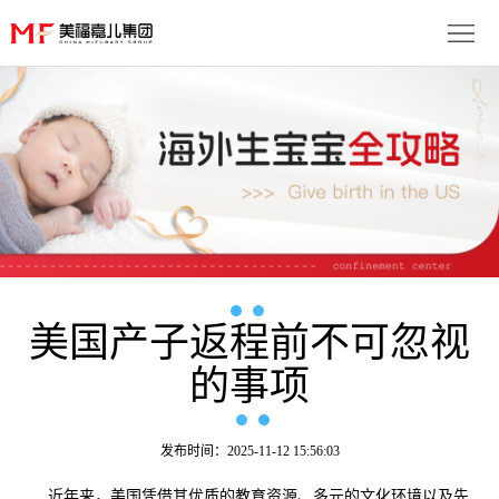
首
页
生
子
服
优
务
月
势
流
子
成
程
套
美国产子返程前不可忽视
功
资
的事项
餐
案
讯
联
例
动
系
免
发布时间：2025-11-12 15:56:03
态
我
费
多
近年来，美国凭借其优质的教育资源、多元的文化环境以及先