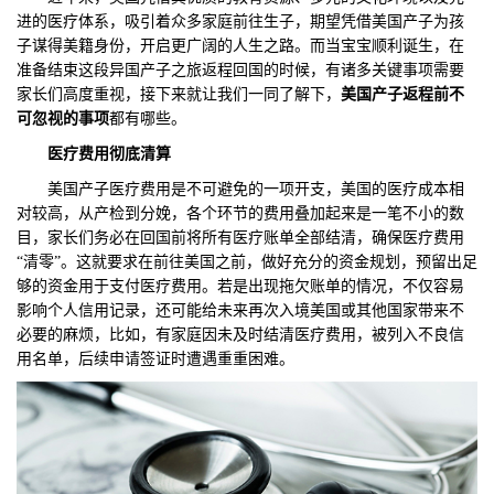
进的医疗体系，吸引着众多家庭前往生子，期望凭借美国产子为孩
们
评
城
子谋得美籍身份，开启更广阔的人生之路。而当宝宝顺利诞生，在
准备结束这段异国产子之旅返程回国的时候，有诸多关键事项需要
估
市
家长们高度重视，接下来就让我们一同了解下，
美国产子返程前不
可忽视的事项
都有哪些。
聚
医疗费用彻底清算
合
美国产子医疗费用是不可避免的一项开支，美国的医疗成本相
对较高，从产检到分娩，各个环节的费用叠加起来是一笔不小的数
目，家长们务必在回国前将所有医疗账单全部结清，确保医疗费用
“清零”。这就要求在前往美国之前，做好充分的资金规划，预留出足
够的资金用于支付医疗费用。若是出现拖欠账单的情况，不仅容易
影响个人信用记录，还可能给未来再次入境美国或其他国家带来不
必要的麻烦，比如，有家庭因未及时结清医疗费用，被列入不良信
用名单，后续申请签证时遭遇重重困难。