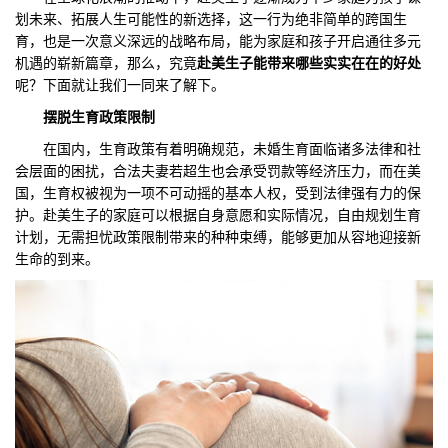
划未来、拓展人生可能性的新选择，这一行为绝非简单的跨国生
们
评
城
育，也是一次意义深远的战略布局，能为家庭和孩子开启通往多元
机遇的崭新篇章，那么，究竟
赴美生子能带来哪些实实在在的好处
估
市
呢？下面就让我们一同来了解下。
摆脱生育政策限制
聚
在国内，生育政策有着明确规范，未婚生育面临诸多法律和社
合
会层面的困扰，合法夫妻若超生也会承受罚款等经济压力，而在美
国，生育权被视为一项不可动摇的基本人权，受到法律强有力的保
护。赴美生子的家庭可以根据自身意愿和实际情况，自由规划生育
计划，无需担忧政策限制带来的种种束缚，能够更加从容地迎接新
生命的到来。