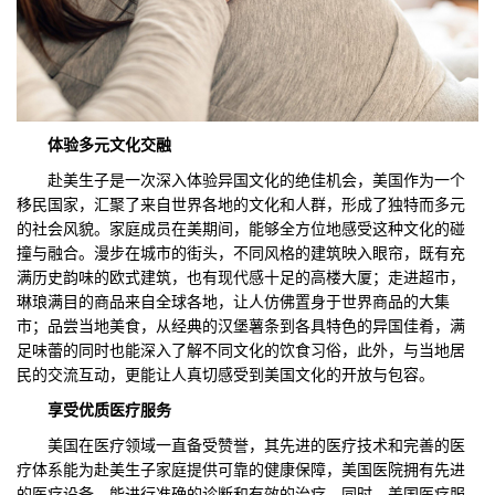
体验多元文化交融
赴美生子是一次深入体验异国文化的绝佳机会，美国作为一个
移民国家，汇聚了来自世界各地的文化和人群，形成了独特而多元
的社会风貌。家庭成员在美期间，能够全方位地感受这种文化的碰
撞与融合。漫步在城市的街头，不同风格的建筑映入眼帘，既有充
满历史韵味的欧式建筑，也有现代感十足的高楼大厦；走进超市，
琳琅满目的商品来自全球各地，让人仿佛置身于世界商品的大集
市；品尝当地美食，从经典的汉堡薯条到各具特色的异国佳肴，满
足味蕾的同时也能深入了解不同文化的饮食习俗，此外，与当地居
民的交流互动，更能让人真切感受到美国文化的开放与包容。
享受
优质
医疗服务
美国在医疗领域一直备受赞誉，其先进的医疗技术和完善的医
疗体系能为赴美生子家庭提供可靠的健康保障，美国医院拥有先进
的医疗设备，能进行准确的诊断和有效的治疗，同时，美国医疗服