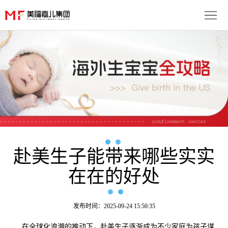
首
页
生
子
服
优
务
月
势
流
子
成
程
套
赴美生子能带来哪些实实
功
资
在在的好处
餐
案
讯
联
例
动
系
免
发布时间：2025-09-24 15:50:35
态
我
费
多
在全球化浪潮的推动下，赴美生子逐渐成为不少家庭为孩子谋