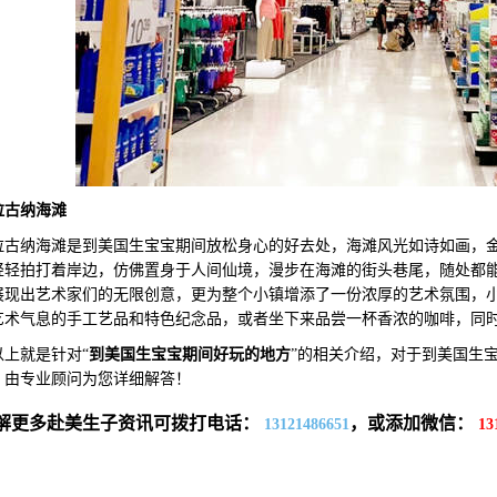
拉古纳海滩
纳海滩是到美国生宝宝期间放松身心的好去处，海滩风光如诗如画，金
轻轻拍打着岸边，仿佛置身于人间仙境，漫步在海滩的街头巷尾，随处都
展现出艺术家们的无限创意，更为整个小镇增添了一份浓厚的艺术氛围，
艺术气息的手工艺品和特色纪念品，或者坐下来品尝一杯香浓的咖啡，同
就是针对“
到美国生宝宝期间好玩的地
方
”的相关介绍，对于到美国生
，由专业顾问为您详细解答！
解更多赴美生子资讯可拨打电话：
，或添加微信：
13121486651
13