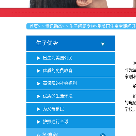
首页
>
>
资讯动态
>
>
生子问题专栏
>
到美国生宝宝期间好
生子优势
出生为美国公民
对于
时光
优质的免费教育
家别
高保障的社会福利
优质的生活环境
好莱
的电
为父母移民
学校
护照通行全球
服务流程