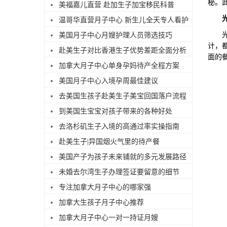
秘。
美福嘉儿直营 赴加生子加宝移民科普
温哥华直营月子中心 新生儿全天专人看护
光谱
美国月子中心月嫂护理人员筛选技巧
计，
赴美生子对比香港生子优势差距全面分析
面的
加拿大月子中心单身孕妈待产全程方案
美国月子中心入境孕周最佳建议
去美国生孩子赴美生子美宝回国落户流程
到美国生宝宝对孩子带来的各种好处
去洛杉矶生子入境的高通过率实操指南
赴美生子|异国烟火气里的待产餐
美国产子为孩子未来铺就的多元发展路径
未婚去尔湾生子办理签证要留意的细节
专注加拿大月子中心的哪家强
加拿大生孩子月子中心推荐
加拿大月子中心一对一持证月嫂