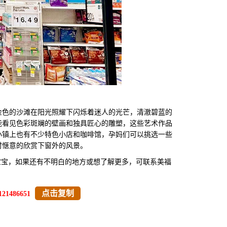
色的沙滩在阳光照耀下闪烁着迷人的光芒，清澈碧蓝的
能看见色彩斑斓的壁画和独具匠心的雕塑，这些艺术作品
小镇上也有不少特色小店和咖啡馆，孕妈们可以挑选一些
时惬意的欣赏下窗外的风景。
宝宝，如果还有不明白的地方或想了解更多，可联系美福
点击复制
121486651