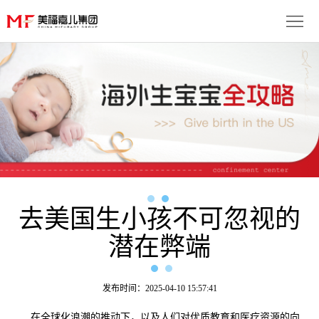
首
页
生
子
服
优
务
月
势
流
子
成
程
套
去美国生小孩不可忽视的
功
资
潜在弊端
餐
案
讯
联
例
动
系
免
发布时间：2025-04-10 15:57:41
态
我
费
多
在全球化浪潮的推动下，以及人们对优质教育和医疗资源的向