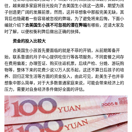
往，越来越多家庭将目光投向了去美国生小孩这一选择，期望为孩
们
评
城
子创造更广阔的发展前景，然而，这并非想象中那般完美无缺，其
背后也隐藏着一些容易被忽视的弊端，为了避免将来后悔，下面小
估
市
编就介绍下
去美国生小孩不可忽视的潜在弊端
有哪些，还请大家及
时了解，以便权衡利弊后做出正确的抉择。
聚
资金的投入比较大
合
去美国生小孩首先要面临的就是不菲的开销，从前期筹备开
始，联系靠谱的月子中心提供吃住行等各项服务，不同套餐之间存
在费用偏差；办理签证、购买往返机票，后续产检、分娩、游玩购
物等，整体下来的花费少说32万人民币起，这还不算日后孩子的培
养、回归正常生活等方面的资金投入，由此可见，赴美生子也并非
想象中那么简单，对于大多数普通家庭来说，可能会带来经济上的
压力，需要对自身经济条件做好全面的评估。