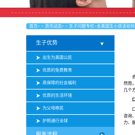
首页
>
>
资讯动态
>
>
生子问题专栏
>
去美国生小孩该如何
生子优势
出生为美国公民
优质的免费教育
去美
高保障的社会福利
然而
几个
优质的生活环境
为父母移民
口碑
咨询
护照通行全球
力、
服务流程