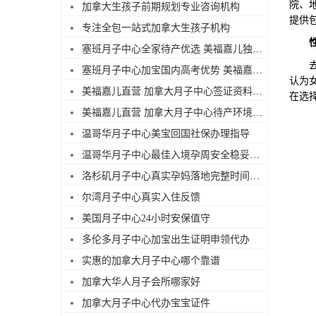
院、
加拿大生孩子前期规划专业咨询机构
提供
专注全包一站式加拿大生孩子机构
塞班月子中心全家待产优选 美福嘉儿独栋别墅
去美
塞班月子中心加宝国内高考优势 美福嘉儿科普
认为
美福嘉儿直营 加拿大月子中心签证资料优化
在选
美福嘉儿直营 加拿大月子中心待产环境实拍
温哥华月子中心美宝回国社保办理指导
温哥华月子中心最佳入境孕周安全稳妥详细建议
洛杉矶月子中心真实孕妈落地完整时间线记录
尔湾月子中心真实入住反馈
美国月子中心24小时安保值守
多伦多月子中心加宝出生证明申领代办
实惠的加拿大月子中心哪个靠谱
加拿大华人月子会所哪家好
加拿大月子中心代办宝宝证件