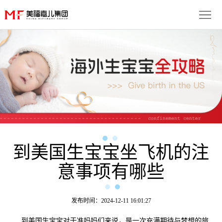
首
页
生
子
服
优
务
月
势
流
子
成
程
套
到美国生宝宝坐飞机的注
功
资
意事项有哪些
餐
案
讯
联
例
动
系
免
发布时间：2024-12-11 16:01:27
态
我
费
多
到美国生宝宝对于准妈妈们来说，是一次充满期待与梦想的旅