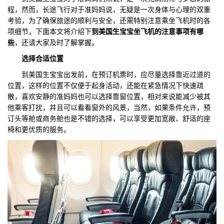
程，然而，长途飞行对于准妈妈说，无疑是一次身体与心理的双重
们
评
城
考验，为了确保旅途的顺利与安全，还需特别注意乘坐飞机时的各
项细节，下面本文将介绍下
到美国生宝宝坐飞机的注意事项有哪
估
市
些
，还请大家及时了解掌握。
选择合适位置
聚
到美国生宝宝出发前，在预订机票时，应尽量选择靠近过道的
合
位置，这样的位置不仅便于起身活动，还能在紧急情况下快速疏
散，喜欢安静的准妈妈也可以选择靠窗位置，相对来说能减少被其
他乘客打扰，并且可以看看窗外的风景，当然，如果条件允许，预
订头等舱或商务舱也是不错的选择，可以享受更加宽敞、舒适的座
椅和更优质的服务。