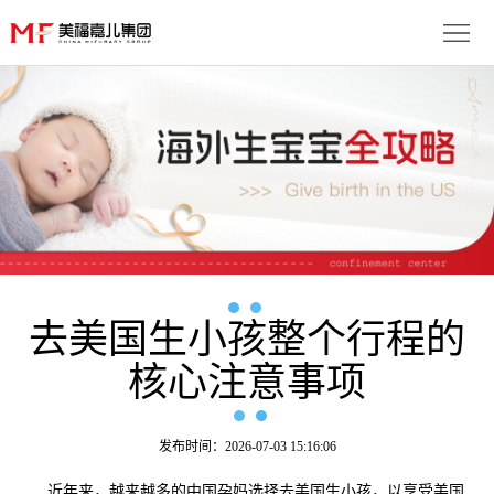
首
页
生
子
服
优
务
月
势
流
子
成
程
套
去美国生小孩整个行程的
功
资
核心注意事项
餐
案
讯
联
例
动
系
免
发布时间：2026-07-03 15:16:06
态
我
费
多
近年来，越来越多的中国孕妈选择去美国生小孩，以享受美国