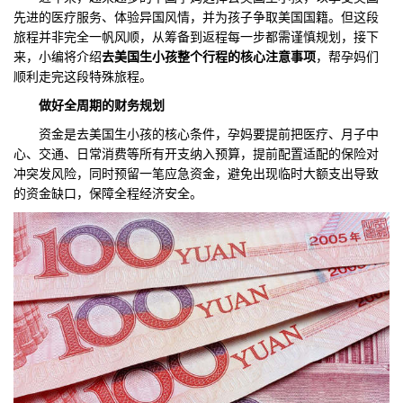
先进的医疗服务、体验异国风情，并为孩子争取美国国籍。但这段
们
评
城
旅程并非完全一帆风顺，从筹备到返程每一步都需谨慎规划，接下
来，小编将介绍
去美国生小孩整个行程的核心注意事项
，帮孕妈们
估
市
顺利走完这段特殊旅程。
做好全周期
的
财务规划‌
聚
资金是去美国生小孩的核心条件，孕妈要提前把医疗、月子中
合
心、交通、日常消费等所有开支纳入预算，提前配置适配的保险对
冲突发风险，同时预留一笔应急资金，避免出现临时大额支出导致
的资金缺口，保障全程经济安全。