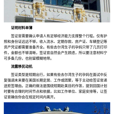
证明材料单薄
签证官需要确认申请人有足够经济能力支撑整个行程。仅有护
照和身份证远远不够，收入流水、定期存款、房产证、车辆登记等
资产凭证都需要准备齐全。有些去尔湾生子的孕妈只带了几页打印
件，金额也不够清晰，签证官自然会产生顾虑，所以要注意材料宁
可多备几份，也别留模糊地带。
流
露移民动机
签证类型是短期出行，如果有些去尔湾生子的孕妈在面试中反
复强调未来要在美国长期定居、工作或团聚，等于主动给签证官递
送拒签理由。正确的做法是围绕短期赴美目的作答，提到回国计划
时要有合理的时间节点和依据，比如工作单位、家庭安排等，让签
证官确信你会在规定时间内离开。