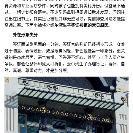
育资源和专业医疗条件，同时孩子也能拥有美籍身份。但签证不通
们
评
城
过，一切计划都会落空。不少孕妈拿到拒签通知后才发现，问题往
往出在细节上，其实签证被拒并非无迹可寻，提前排查风险才能提
估
市
高通过率。下面小编将介绍
尔湾生子签证被拒的常见原
因
。
外在形象失分
聚
签证面试刚见面的一分钟，签证官的判断已经初步形成。穿着
合
过于随意、表情敷衍，或是眼神闪躲，都会拉低第一印象分。更关
键的是态度层面，语气傲慢、回答漫不经心，甚至与工作人员产生
争执，都会让整体印象大打折扣。去尔湾生子办理签证，得体、自
然、真诚、尊重对方，才是加分项。