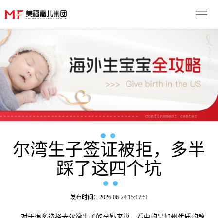
首
页
生
子
服
优
务
月
势
流
子
成
程
套
尔湾生子签证被拒，多半
功
资
踩了这四个坑
餐
案
讯
联
例
动
系
免
发布时间：2026-06-24 15:17:51
态
我
费
多
对于很多选择去尔湾生子的孕妈来说，看中的是加州优质的教