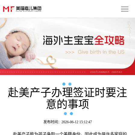
首
页
生
子
服
优
务
月
势
流
子
成
程
套
赴美产子办理签证时要注
功
资
意的事项
餐
案
讯
联
例
动
系
免
发布时间：2026-06-12 15:12:47
态
我
费
多
赴美产子能为孩子争取一个美籍身份，因此成为是许多家庭的