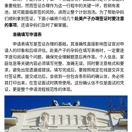
重要规划，然而签证办理作为这一行程中的关键一环，若稍有差
们
评
城
池，就可能面临拒签的风险，进而让整个计划泡汤。为了帮助孕妈
们顺利拿到签证，下面小编将介绍几个
赴美产子办理签证时要注意
估
市
的事项
，还请孕妈们及时了解掌握。
准确
填写申请表
聚
申请表填写是签证办理的基础，其准确性直接影响签证官对申
合
请人的印象和后续评估。赴美产子的孕妈在填写表格时，一定要逐
字逐句阅读每个问题，确保完全理解题意后再作答。个人信息、家
庭信息等关键内容必须填写完整、准确无误，同时要注意格式和要
求，避免出现遗漏或错误。填写完成后，要按照规定在线提交并支
付签证费。提交成功后，会收到一份包含条形码的确认信，务必将
其打印出来，在签证面试时携带使用。这份确认信不仅是面试的凭
证，更是整个申请流程规范性的体现。