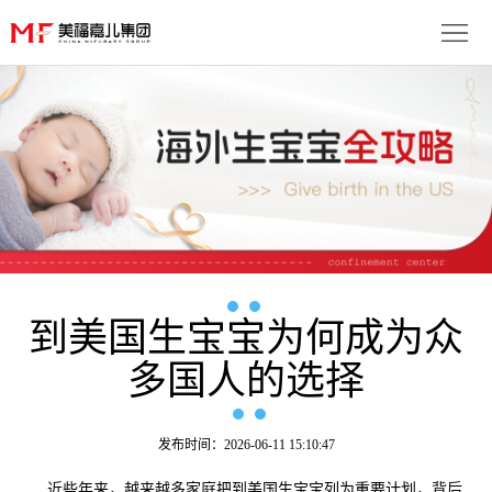
首
页
生
子
服
优
务
月
势
流
子
成
程
套
到美国生宝宝为何成为众
功
资
多国人的选择
餐
案
讯
联
例
动
系
免
发布时间：2026-06-11 15:10:47
态
我
费
多
近些年来，越来越多家庭把到美国生宝宝列为重要计划，背后