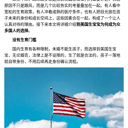
原因不只是跟风，而是几个比较务实的考量叠加在一起。有人看中
们
评
城
宽松的生育政策，有人冲着成熟的医疗条件，也有人把目光放在孩
子未来的身份和成长空间上，这些因素合在一起，构成了一个让人
估
市
认真对待的理由。接下来本文将详细介绍
到美国生宝宝为何成为众
多国人的选择
。
聚
没有
生育门槛
合
国内生育有各种限制，未婚不能生孩子，而选择到美国生宝
宝，无论婚否，法律上是不设限的，生了就是合法的，孩子一落地
就自带身份，不用后续再走身份确认流程。