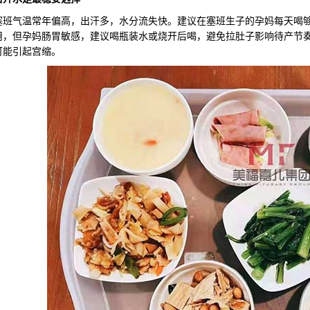
气温常年偏高，出汗多，水分流失快。建议在塞班生子的孕妈每天喝够
用，但孕妈肠胃敏感，建议喝瓶装水或烧开后喝，避免拉肚子影响待产节
可能引起宫缩。