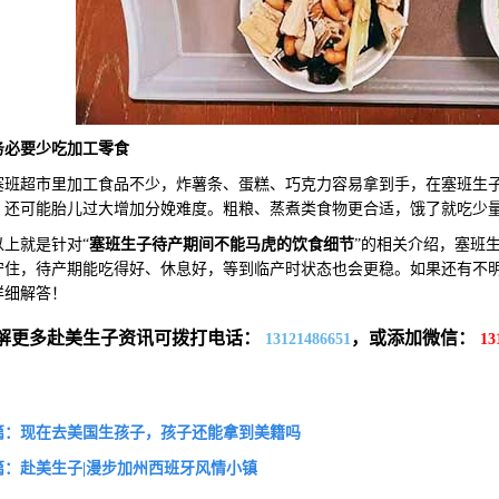
务必要
少吃加工零食
超市里加工食品不少，炸薯条、蛋糕、巧克力容易拿到手，在塞班生子
，还可能胎儿过大增加分娩难度。粗粮、蒸煮类食物更合适，饿了就吃少
就是针对“
塞班生子待产期间不能马虎的饮食细节
”的相关介绍，塞班
守住，待产期能吃得好、休息好，等到临产时状态也会更稳。如果还有不
详细解答！
解更多赴美生子资讯可拨打电话：
，或添加微信：
13121486651
13
篇：现在去美国生孩子，孩子还能拿到美籍吗
篇：赴美生子|漫步加州西班牙风情小镇