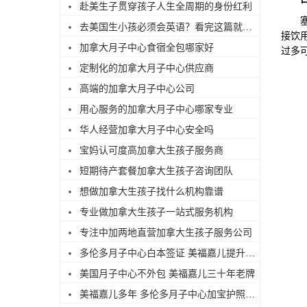
赴美生子贯穿孩子人生全周期的身份红利
塞班
去美国生小孩必须会英语？看完这篇就不焦虑了
接饮
加拿大月子中心食宿全包哪家好
过多
定制化的加拿大月子中心供应商
高端的加拿大月子中心公司
用心服务的加拿大月子中心哪家专业
华人经营加拿大月子中心安全吗
宝妈认可度高加拿大生孩子服务商
短期待产套餐加拿大生孩子咨询团队
想做加拿大生孩子找什么机构靠谱
专业做加拿大生孩子一站式服务机构
专注中加两地直营加拿大生孩子服务公司
多伦多月子中心白本签证 美福嘉儿提升过签
美国月子中心不外包 美福嘉儿三十年老牌
美福嘉儿多年 多伦多月子中心加宝护照续签