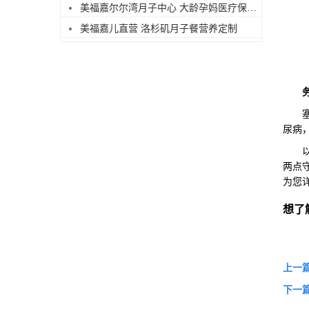
美福嘉尔尔湾月子中心 大龄孕妈医疗保障足
美福嘉儿直营 洛杉矶月子餐营养定制
塞班
尿病
以上
两点
为您
想了
上一
下一