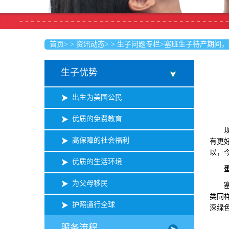
首页
>
>
资讯动态
>
>
生子问题专栏
>
塞班生子待产期间，
生子优势
出生为美国公民
优质的免费教育
现如
高保障的社会福利
有更
以，
优质的生活环境
为父母移民
塞班
类同
护照通行全球
深绿
服务流程