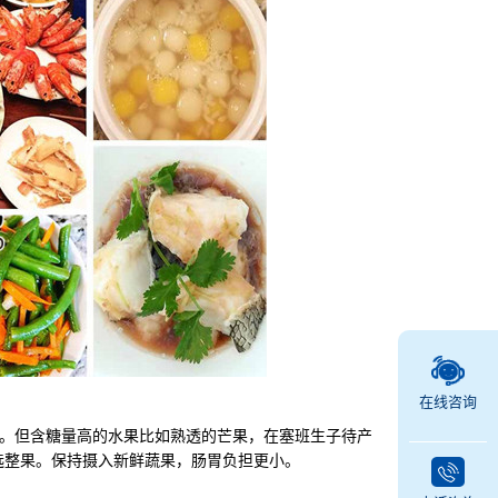
在线咨询
。但含糖量高的水果比如熟透的芒果，在塞班生子待产
选整果。保持摄入新鲜蔬果，肠胃负担更小。