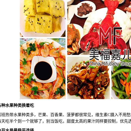
各种水果
种类换着
吃
热带水果种类多，芒果、百香果、菠萝都很常见，维生素C摄入不用愁
每天吃半个到一个就够了，别当饭吃，甜度太高的果汁同样要控制，优先
白开水
是最
稳妥
选择