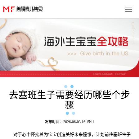
首
页
生
子
服
优
务
月
势
流
子
成
程
套
功
去塞班生子需要经历哪些个步
资
骤
餐
案
讯
联
例
动
系
免
发布时间：2026-06-03 16:15:11
态
我
对于心中怀揣着为宝宝创造美好未来憧憬，计划前往塞班生子
费
多