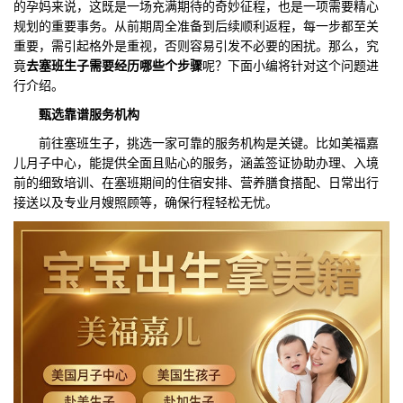
的孕妈来说，这既是一场充满期待的奇妙征程，也是一项需要精心
规划的重要事务。从前期周全准备到后续顺利返程，每一步都至关
们
评
城
重要，需引起格外是重视，否则容易引发不必要的困扰。那么，究
竟
去塞班生子需要经历哪些个步骤
呢？下面小编将针对这个问题进
估
市
行介绍。
聚
甄选靠谱服务机构
前往塞班生子，挑选一家可靠的服务机构是关键。比如美福嘉
合
儿月子中心，能提供全面且贴心的服务，涵盖签证协助办理、入境
前的细致培训、在塞班期间的住宿安排、营养膳食搭配、日常出行
接送以及专业月嫂照顾等，确保行程轻松无忧。