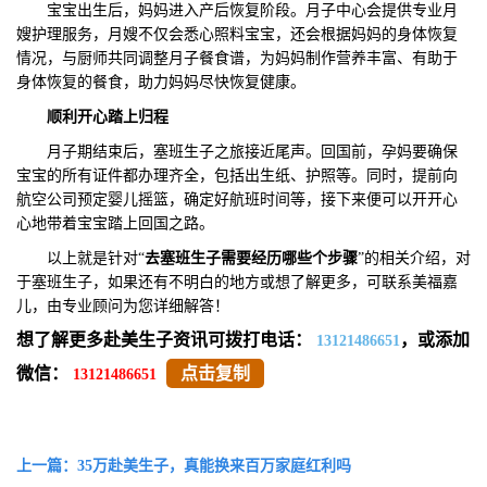
宝宝出生后，妈妈进入产后恢复阶段。月子中心会提供专业月
嫂护理服务，月嫂不仅会悉心照料宝宝，还会根据妈妈的身体恢复
情况，与厨师共同调整月子餐食谱，为妈妈制作营养丰富、有助于
身体恢复的餐食，助力妈妈尽快恢复健康。
顺利开心踏上归程
月子期结束后，塞班生子之旅接近尾声。回国前，孕妈要确保
宝宝的所有证件都办理齐全，包括出生纸、护照等。同时，提前向
航空公司预定婴儿摇篮，确定好航班时间等，接下来便可以开开心
心地带着宝宝踏上回国之路。
以上就是针对“
去塞班生子需要经历哪些个步骤
”的相关介绍，对
于塞班生子，如果还有不明白的地方或想了解更多，可联系美福嘉
儿，由专业顾问为您详细解答！
想了解更多赴美生子资讯可拨打电话：
，或添加
13121486651
微信：
点击复制
13121486651
上一篇：35万赴美生子，真能换来百万家庭红利吗