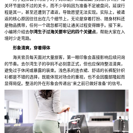
关环节是绕不过的关卡，而不少孕妈因为准备不足被盘问，延误行
们
评
城
程是其一，甚至还遭到了遣返，导致愿望无法实现。实际上，被遣
返的核心原因往往出在几个细节上，无论是穿着打扮、随身材料还
估
市
是物品携带，任何一个疏忽都可能让通关过程变得棘手。接下来，
小编将介绍去
尔湾生子过海关要牢记的四个关键点
，帮助大家在入
聚
境时少走弯路。
形象清爽，穿着得体
合
海关官员每天面对大量旅客，第一眼印象会直接影响后续问询
的节奏。去尔湾生子的孕妈不必刻意正式，但也应保持整洁清爽，
避免过于休闲或暴露的装束。浅色系的连衣裙、舒适的长裤配针织
衫都是不错的选择，既能体现对场合的重视，也不会因腹部隆起而
显得局促。整洁的外在形象会传递出"来之前已做好准备"的信号。