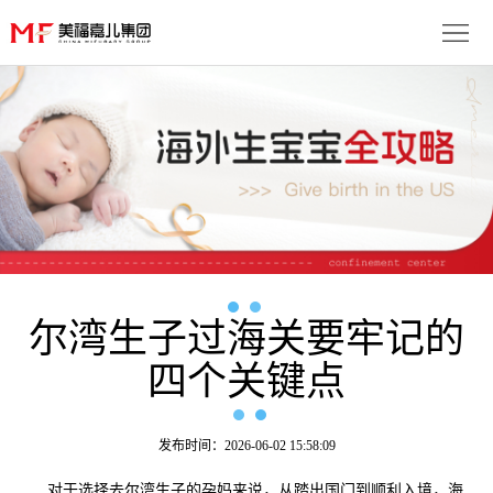
首
页
生
子
服
优
务
月
势
流
子
成
程
套
尔湾生子过海关要牢记的
功
资
四个关键点
餐
案
讯
联
例
动
系
免
发布时间：2026-06-02 15:58:09
态
我
费
多
对于选择去尔湾生子的孕妈来说，从踏出国门到顺利入境，海