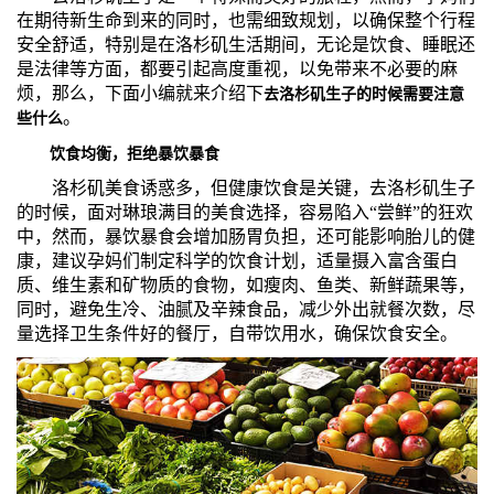
在期待新生命到来的同时，也需细致规划，以确保整个行程
们
评
城
安全舒适，特别是在洛杉矶生活期间，无论是饮食、睡眠还
是法律等方面，都要引起高度重视，以免带来不必要的麻
估
市
烦，那么，下面小编就来介绍下
去洛杉矶生子的时候需要注意
。
些什么
聚
饮食均衡，拒绝暴饮暴食
合
洛杉矶美食诱惑多，但健康饮食是关键，去洛杉矶生子
的时候，面对琳琅满目的美食选择，容易陷入“尝鲜”的狂欢
中，然而，暴饮暴食会增加肠胃负担，还可能影响胎儿的健
康，建议孕妈们制定科学的饮食计划，适量摄入富含蛋白
质、维生素和矿物质的食物，如瘦肉、鱼类、新鲜蔬果等，
同时，避免生冷、油腻及辛辣食品，减少外出就餐次数，尽
量选择卫生条件好的餐厅，自带饮用水，确保饮食安全。