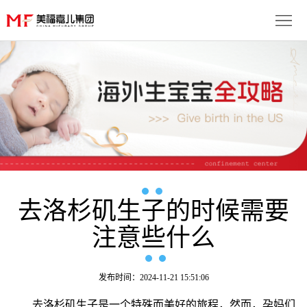
首
页
生
子
服
优
务
月
势
流
子
成
程
套
去洛杉矶生子的时候需要
功
资
注意些什么
餐
案
讯
联
例
动
系
免
发布时间：2024-11-21 15:51:06
态
我
费
多
去洛杉矶生子是一个特殊而美好的旅程，然而，孕妈们