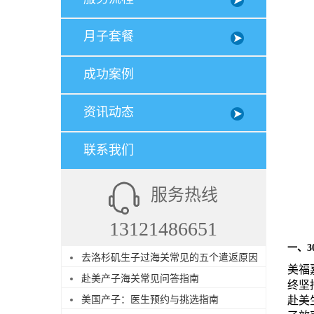
月子套餐
成功案例
资讯动态
联系我们
服务热线
13121486651
一、
去洛杉矶生子过海关常见的五个遣返原因
美福
赴美产子海关常见问答指南
终坚
美国产子：医生预约与挑选指南
赴美