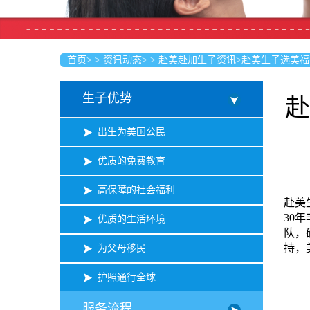
首页
>
>
资讯动态
>
>
赴美赴加生子资讯
>
赴美生子选美福
生子优势
赴
出生为美国公民
优质的免费教育
高保障的社会福利
赴美
30
优质的生活环境
队，
持，
为父母移民
护照通行全球
服务流程