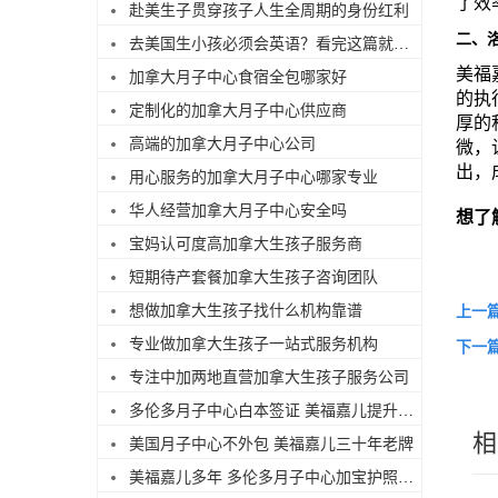
了效
赴美生子贯穿孩子人生全周期的身份红利
二、
去美国生小孩必须会英语？看完这篇就不焦虑了
美福
加拿大月子中心食宿全包哪家好
的执
定制化的加拿大月子中心供应商
厚的
高端的加拿大月子中心公司
微，
出，
用心服务的加拿大月子中心哪家专业
华人经营加拿大月子中心安全吗
想了
宝妈认可度高加拿大生孩子服务商
短期待产套餐加拿大生孩子咨询团队
想做加拿大生孩子找什么机构靠谱
上一
专业做加拿大生孩子一站式服务机构
下一
专注中加两地直营加拿大生孩子服务公司
多伦多月子中心白本签证 美福嘉儿提升过签
相
美国月子中心不外包 美福嘉儿三十年老牌
美福嘉儿多年 多伦多月子中心加宝护照续签