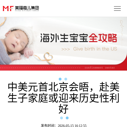
首
页
生
子
服
优
务
月
势
流
子
成
程
套
中美元首北京会晤，赴美
功
资
生子家庭或迎来历史性利
餐
案
讯
联
好
例
动
系
免
态
我
费
多
发布时间：2026-05-15 16:12:55