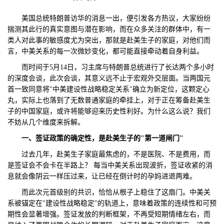
们
评
城
美国总统特朗普访华的消息一出，便引发各方热议，大家纷纷
揣测其此行的真实意图与潜在影响，而在众多关注的群体中，有一
估
市
类人对此事的敏感度尤为突出，那就是赴美生子的家庭，对他们而
言，中美关系的每一次微妙变化，都可能直接牵动着自身利益。
聚
而时间于5月14日，习主席与特朗普总统进行了长达两个多小时
的深度会谈，此次会谈，其意义远不止于宏观外交层面。当两国元
合
首一致同意将"中美建设性战略稳定关系"确立为新定位，这颗定心
丸，实际上也落到了无数普通家庭的牵挂上，对于正在筹备赴美生
子的中国家庭，或许将能够迎来历史性利好。为什么这么说？我们
不妨从几个维度来拆解。
一、
签证政策的确定性，是赴美生子的"第一道闸门"
过去几年，赴美生子家庭最焦虑的，不是医院、不是费用，而
是签证会不会卡在半路上？ 每当中美关系出现波折，签证收紧的消
息就会像阴云一样压过来，让已经在倒计时的孕妈进退两难。
而此次元首级别的共识，恰恰从根子上稳住了这扇门。中美关
系被锚定在"建设性战略稳定"的轨道上，意味着政策的连续性和可预
期性会显著增强。签证发放的判断框架，不再受短期情绪左右，而