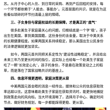
苏。从月子中心的入住、到日常的采购、再到产后回程的安排，每
一个环节都依赖于"人能去、事能办"。元首层面的共识，就是在为这
些看似琐碎的环节扫清最上层的障碍。
三
、子女身份与家庭权益的长期保障，才是真正的"底气"
很多赴美生子家庭最关心的问题，归根结底是一个字"稳"。孩子
出生在美国，拿到美国国籍，这份身份的含金量，取决于中美关系
的长期健康程度。如果两国关系持续稳定，那么美国出生公民身份
的法律逻辑就更加坚实。
如今，两国元首共同把关系定性为"建设性战略稳定"，并且给出
未来三年乃至更长时间的指引，这实际上也给每一个赴美生子家庭
吃了一颗"长效定心丸"，孩子的身份，不是悬在政策变动之上的稻
草，而是落在了国家战略共识的基座上。
四
、信息环境更透明，家庭决策更从容
中美两国元首会晤的消息一经传出，媒体和公众的信息获取效
率远超以往。这意味着赴美生子家庭在获取资讯时，能更快地捕捉
到政策走向的风向标。当大环境清晰了，选择月子中心、确定时间
节点、做好财务规划，每一步都能踩得更稳、更从容。