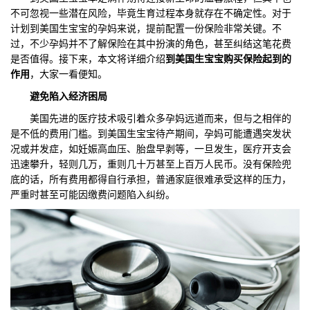
不可忽视一些潜在风险，毕竟生育过程本身就存在不确定性。对于
们
评
城
计划到美国生宝宝的孕妈来说，提前配置一份保险非常关键。不
过，不少孕妈并不了解保险在其中扮演的角色，甚至纠结这笔花费
估
市
是否值得。接下来，本文将详细介绍
到美国生宝宝购买保险
起到的
作用
，大家一看便知。
聚
避免陷入经济困局
合
美国先进的医疗技术吸引着众多孕妈远道而来，但与之相伴的
是不低的费用门槛。到美国生宝宝待产期间，孕妈可能遭遇突发状
况或并发症，如妊娠高血压、胎盘早剥等，一旦发生，医疗开支会
迅速攀升，轻则几万，重则几十万甚至上百万人民币。没有保险兜
底的话，所有费用都得自行承担，普通家庭很难承受这样的压力，
严重时甚至可能因缴费问题陷入纠纷。