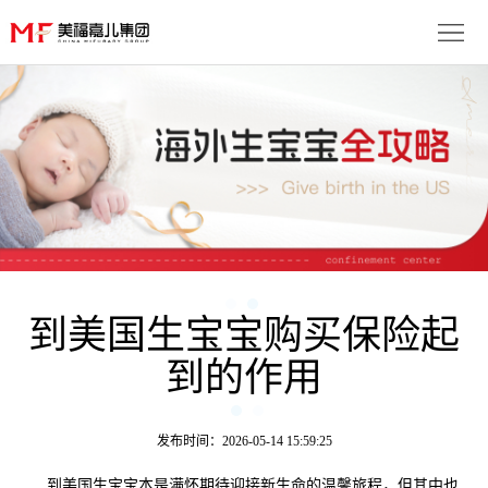
首
页
生
子
服
优
务
月
势
流
子
成
程
套
到美国生宝宝购买保险起
功
资
到的作用
餐
案
讯
联
例
动
系
免
发布时间：2026-05-14 15:59:25
态
我
费
多
到美国生宝宝本是满怀期待迎接新生命的温馨旅程，但其中也