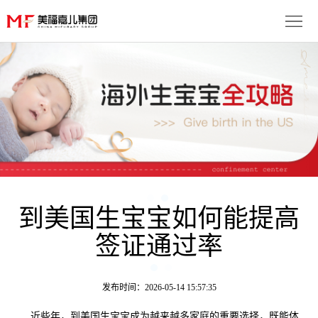
首
页
生
子
服
优
务
月
势
流
子
成
程
套
到美国生宝宝如何能提高
功
资
签证通过率
餐
案
讯
联
例
动
系
免
发布时间：2026-05-14 15:57:35
态
我
费
多
近些年，到美国生宝宝成为越来越多家庭的重要选择，既能体