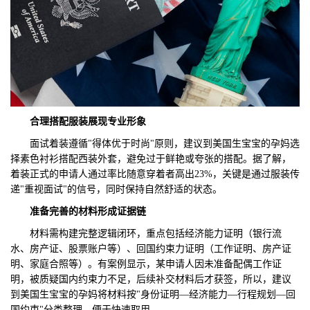
合理搭配服装展现专业形象
面试着装遵循"得体优于时尚"原则，建议到美国生宝宝的孕妈选
择素色衬衫搭配西装外套，避免过于鲜艳或夸张的搭配。据了解，
着装正式的申请人通过率比随意穿着者高出23%，关键是通过服装传
递"重视面试"的信号，同时保持自然舒适的状态。
准备完善的材料形成证据链
材料需构建完整逻辑闭环，重点包括经济能力证明（银行流
水、房产证、股票账户等）、回国约束力证明（工作证明、房产证
明、家庭合照等）。有案例显示，某申请人因未准备配偶工作证
明，被质疑国内约束力不足，后续补交材料后才获签，所以，建议
到美国生宝宝的孕妈将材料按"身份证明—经济能力—行程规划—回
国约束"分类整理，便于快速取用。