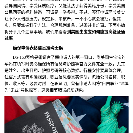
验异国风情、享受优质医疗，又能让孩子获得美籍身份，享受美国
们
评
城
公民同等的福利待遇，可谓是一举多得。不过，签证申请环节着实
让不少人倍感压力，规定多、审核严，一不小心就会被拒，但其
估
市
实，只要掌握科学方法、合理规划准备，过签并非难事。下面小编
将分享几个注意事项，我们来看看
到美国生宝宝如何能提高签证通
聚
过率
。
确保申请表格信息准确无误
合
DS-160表格是签证官了解申请人的第一窗口，到美国生宝宝的
孕妈在填写时务必确保所有信息与护照等官方文件完全一致，尤其
是姓名、出生日期、护照号码等核心数据。行程安排要具体合理，
住宿方式需有明确规划；职业信息要真实详尽，包括公司名称、职
位、收入等，必要时附上在职证明。曾有申请人因将"自由职业"误填
为"无业"导致拒签，这类细节错误必须避免。