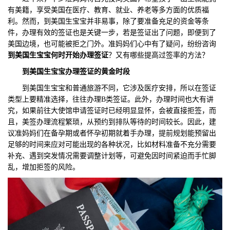
有美籍，享受美国在医疗、教育、就业、养老等多方面的优质福
们
评
城
利。然而，到美国生宝宝并非易事，除了要准备充足的资金等条
件，办理有效的签证也是关键一步，若是签证出了问题，即便到了
估
市
美国边境，也可能被拒之门外。准妈妈们心中有了疑问，纷纷咨询
到美国生宝宝何时开始办理签证
？又有哪些提高过签率的方法？
聚
到美国生宝宝
办理签证的黄金时段
合
到美国生宝宝和普通旅游不同，它涉及医疗安排，所以在签证
类型上要精准选择，往往办理B类签证。此外，办理时间也大有讲
究，如果前往大使馆申请签证时已经明显显怀，会被直接拒签，而
且，美签办理流程繁琐，从预约到排队等待的时间较长。因此，建
议准妈妈们在备孕期或者怀孕初期就着手办理，提前规划能预留出
足够的时间来应对可能出现的各种状况，比如材料准备不充分需要
补充、遇到突发情况需要调整计划等，可避免因时间紧迫而手忙脚
乱，增加拒签的风险。