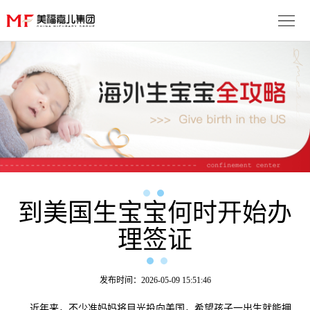
首
页
生
子
服
优
务
月
势
流
子
成
程
套
到美国生宝宝何时开始办
功
资
理签证
餐
案
讯
联
例
动
系
免
发布时间：2026-05-09 15:51:46
态
我
费
多
近年来，不少准妈妈将目光投向美国，希望孩子一出生就能拥