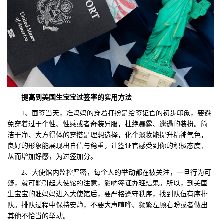
提高
到美国生宝宝
过签率的实用
方法
1、面签当天，准妈妈的穿着打扮是给签证官的初步印象，要避
免穿着过于个性、性感或者奇装异服，杜绝暴露、邋遢的装扮。简
洁干净、大方得体的穿搭是理想选择，化个淡妆能提升精神气色，
良好的形象能展现出自信与稳重，让签证官感受到你的积极态度，
从而增加好感，为过签加分。
2、大使馆内监控严密，每个人的举动都在被关注，一旦行为可
疑，就可能引起大使馆的注意，影响签证办理结果。所以，到美国
生宝宝的准妈妈进入大使馆后，要严格遵守秩序，找到队伍有序排
队。排队过程中保持安静，不要大声喧哗、频繁左顾右盼或者做出
其他不恰当的举动。