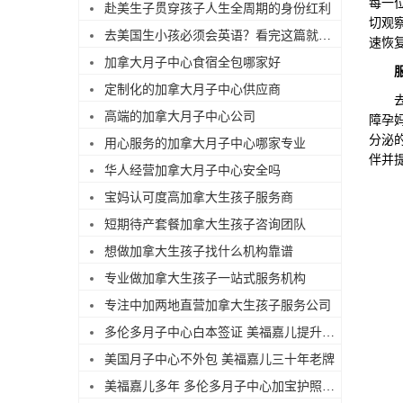
每一
赴美生子贯穿孩子人生全周期的身份红利
切观
去美国生小孩必须会英语？看完这篇就不焦虑了
速恢
加拿大月子中心食宿全包哪家好
定制化的加拿大月子中心供应商
去美
高端的加拿大月子中心公司
障孕
分泌
用心服务的加拿大月子中心哪家专业
伴并
华人经营加拿大月子中心安全吗
宝妈认可度高加拿大生孩子服务商
短期待产套餐加拿大生孩子咨询团队
想做加拿大生孩子找什么机构靠谱
专业做加拿大生孩子一站式服务机构
专注中加两地直营加拿大生孩子服务公司
多伦多月子中心白本签证 美福嘉儿提升过签
美国月子中心不外包 美福嘉儿三十年老牌
美福嘉儿多年 多伦多月子中心加宝护照续签