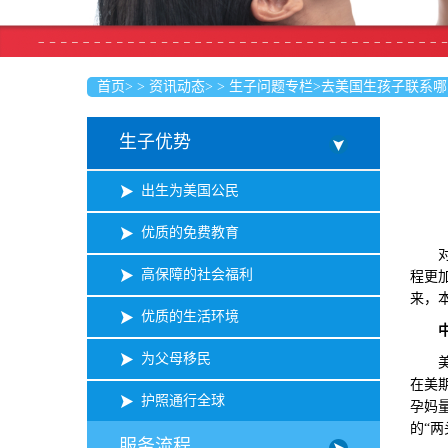
首页
>
>
资讯动态
>
>
生子问题专栏
>
去美国生孩子联系哪
生子优势
出生为美国公民
优质的免费教育
对于
高保障的社会福利
程更
来，
优质的生活环境
为父母移民
美福
在美
护照通行全球
孕妈
的“
服务流程