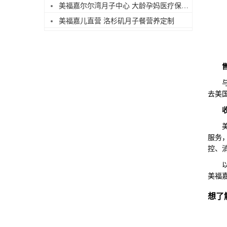
美福嘉尔尔湾月子中心 大龄孕妈医疗保障足
美福嘉儿直营 洛杉矶月子餐营养定制
与传
去美
美福
服务
控、
以上
美福
想了