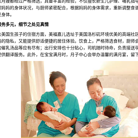
位月嫂都经过严格筛选，具备丰富的经验，不仅擅长新生儿护理、哺乳指
察妈妈的身体状况，与厨师紧密配合，根据妈妈的身体需求，重新调整食
复身体。
服务多元，细节之处见真情
国生孩子的住宿方面，美福嘉儿选址于美国洛杉矶环境优美的高端社区
妈的隐私，又能提供舒适便捷的居住体验。饮食上，严格筛选食材，厨师
的催乳汤品等应有尽有；出行安排也十分贴心，司机随时待命，负责接送
提供翻译服务。此外，在宝宝满月时，月子中心会举办温馨的满月宴，留