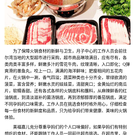
为了保障火锅食材的新鲜与卫生，月子中心的工作人员会前往
尔湾当地的大型超市进行采购，超市商品琳琅满目，应有尽有，各
类肉类丰富多样，鲜嫩多汁的雪花牛肉，纹理清晰，入口即化；Q弹
爽滑的墨鱼丸，咬上一口，满满的海洋鲜味；肥瘦相间的五花肉
片，在火锅中一涮，香气四溢；蔬菜种类也十分齐全，翠绿欲滴的
菠菜，富含营养；鲜嫩水灵的娃娃菜，清甜爽口；金黄灿烂的南瓜
片，软糯香甜。还有各式各样的火锅底料和蘸料，从麻辣鲜香的红
油锅底，到清淡滋补的菌汤锅底，再到浓郁醇厚的番茄锅底，满足
不同孕妈的口味需求。工作人员在挑选食材时格外用心，仔细检查
每一份食材的新鲜度和品质，只为给孕妈们带来健康、美味的火锅
体验。
美福嘉儿充分尊重孕妈们的个人口味偏好，如果孕妈们有特别
想吃的食材，还能跟随工作人员一同前往超市挑选。在超市里，孕