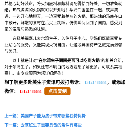
并精心切好装盘，将火锅底料和蘸料调配得恰到好处。一切准备就
绪，热气腾腾的火锅就可以开涮啦！孕妈们围坐在一起，欢声笑
语，一边开心地聊天，一边享受着美味的火锅，那热辣的汤底在口
中散开，鲜嫩的食材在舌尖上跳跃，仿佛瞬间回到了国内，感受到
家的温暖与熟悉的味道。
选择美福嘉儿去尔湾生子，入住月子中心，孕妈们既能享受专
业贴心的服务，又能实现火锅自由，让这段异国待产之旅充满温馨
与美好。
以上就是针对“
在尔湾生子期间是否可以吃到
火锅
”的相关介绍，
对于尔湾生子，如果还有不明白的地方或想了解更多，可联系美福
嘉儿，由专业顾问为您详细解答！
想了解更多赴美生子资讯可拨打电话：
，或添加
13121486651
微信：
点击复制
13121486651
上一篇：美国产子能为孩子带来哪些独特优势
下一篇：去塞班生子需要具备的条件有哪些