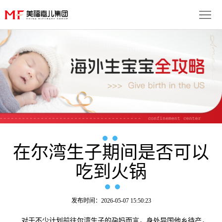
首
页
生
子
服
优
务
月
势
流
子
成
程
套
在尔湾生子期间是否可以
功
资
吃到火锅
餐
案
讯
联
例
动
系
免
发布时间：2026-05-07 15:50:23
态
我
费
多
对于不少计划前往尔湾生子的孕妈而言，身处异国他乡待产，