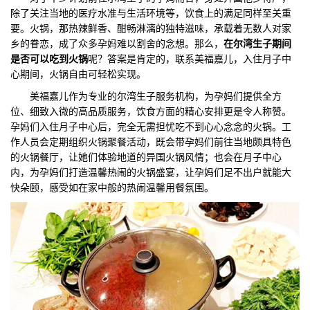
除了关注当地的医疗水准与生活环境等，饮食上的满足同样至关重
们
评
城
要。火锅，那热辣鲜香、酣畅淋漓的独特滋味，承载着无数人对家
乡的眷恋，成了众多孕妈难以割舍的念想。那么，
在尔湾生子期间
估
市
是否可以吃到火锅
呢？答案是肯定的，联系美福嘉儿，入住月子中
心期间，火锅自由可轻松实现。
聚
美福嘉儿作为专业的尔湾生子服务机构，为孕妈们提供全方
位、细致入微的高品质服务，饮食方面的精心安排更是令人称赞。
合
孕妈们入住月子中心后，完全无需担忧吃不到心心念念的火锅。工
作人员会定期组织火锅聚餐活动，既会带孕妈们前往当地颇具特色
的火锅餐厅，让她们体验地道的异国火锅风情；也会在月子中心
内，为孕妈们打造温馨热闹的火锅盛宴，让孕妈们足不出户就能大
快朵颐，感受如在家中般的热闹温馨用餐氛围。