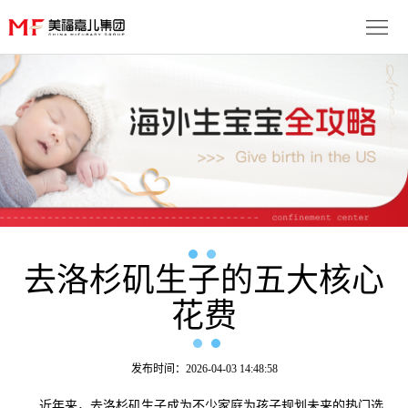
首
页
生
子
服
优
务
月
势
流
子
成
程
套
去洛杉矶生子的五大核心
功
资
花费
餐
案
讯
联
例
动
系
免
发布时间：2026-04-03 14:48:58
态
我
费
多
近年来，去洛杉矶生子成为不少家庭为孩子规划未来的热门选