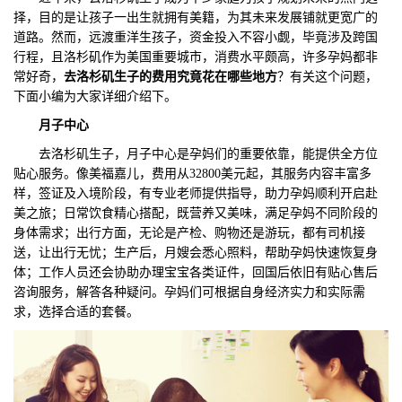
择，目的是让孩子一出生就拥有美籍，为其未来发展铺就更宽广的
们
评
城
道路。然而，远渡重洋生孩子，资金投入不容小觑，毕竟涉及跨国
行程，且洛杉矶作为美国重要城市，消费水平颇高，许多孕妈都非
估
市
常好奇，
去洛杉矶生子的费用究竟花在哪些地方
？有关这个问题，
下面小编为大家详细介绍下。
聚
月子中心
合
去洛杉矶生子，月子中心是孕妈们的重要依靠，能提供全方位
贴心服务。像美福嘉儿，费用从32800美元起，其服务内容丰富多
样，签证及入境阶段，有专业老师提供指导，助力孕妈顺利开启赴
美之旅；日常饮食精心搭配，既营养又美味，满足孕妈不同阶段的
身体需求；出行方面，无论是产检、购物还是游玩，都有司机接
送，让出行无忧；生产后，月嫂会悉心照料，帮助孕妈快速恢复身
体；工作人员还会协助办理宝宝各类证件，回国后依旧有贴心售后
咨询服务，解答各种疑问。孕妈们可根据自身经济实力和实际需
求，选择合适的套餐。